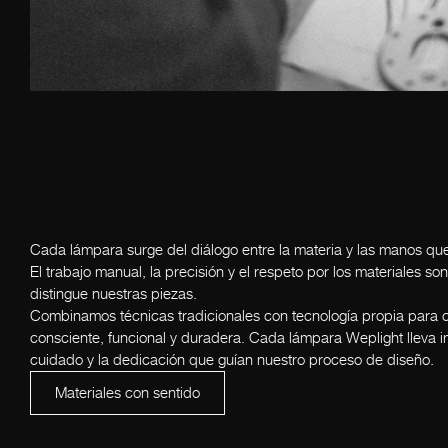
Cada
lámpara
surge
del
diálogo
entre
la
materia
y
las
manos
qu
El
trabajo
manual,
la
precisión
y
el
respeto
por
los
materiales
son
distingue
nuestras
piezas.
Combinamos
técnicas
tradicionales
con
tecnología
propia
para
consciente,
funcional
y
duradera.
Cada
lámpara
Weplight
lleva
i
cuidado
y
la
dedicación
que
guían
nuestro
proceso
de
diseño.
Materiales con sentido